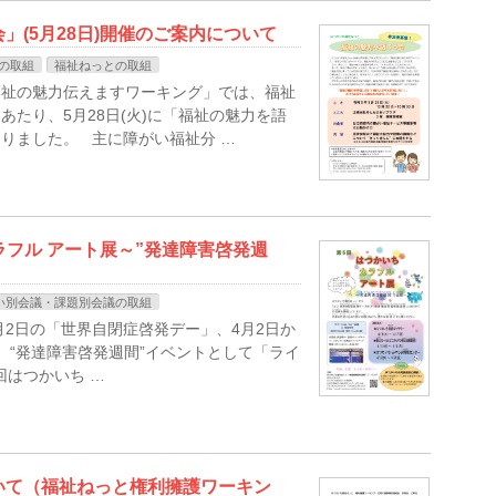
(5月28日)開催のご案内について
の取組
福祉ねっとの取組
福祉の魅力伝えますワーキング」では、福祉
たり、5月28日(火)に「福祉の魅力を語
りました。 主に障がい福祉分 …
ラフル アート展～”発達障害啓発週
い別会議・課題別会議の取組
月2日の「世界自閉症啓発デー」、4月2日か
、“発達障害啓発週間”イベントとして「ライ
第5回はつかいち …
いて（福祉ねっと権利擁護ワーキン