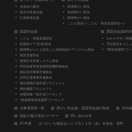
全体会の案内
身体障がい部会
部会代表者会議
知的障がい部会
計画推進会議
精神障がい部会
こども部会(⇒こども・発達支援部会へ)
課題別会議
課題別会議(R5
こども・発達支援部会
わかりやすい情報部
医療的ケア児(者)部会
手話言語＆コミュ
精神障がいにも対応した地域包括ケアシステム部会
“障害者週間”ワー
相談支援部会
地域生活支援システム部会
特別支援学校進路関係機関連絡会
福祉就労事業所連絡会
訪問介護事業所連絡会
個別避難計画作成プロジェクト
権利擁護プロジェクト
余暇情報一覧作成ワーキング
“発達障害啓発週間”ワーキング
当事者団体一覧
障がい別会議・課題別会議の取組
市内
福祉の魅力発信コーナー
問い合わせ先
R7年度 はつかいち福祉ねっと２月１３日（金）全体会 資料