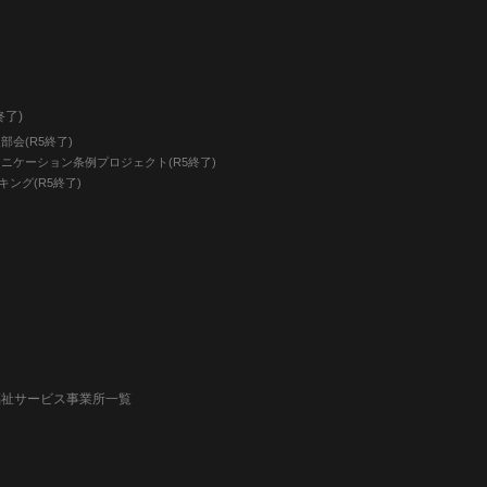
終了)
会(R5終了)
ニケーション条例プロジェクト(R5終了)
キング(R5終了)
福祉サービス事業所一覧