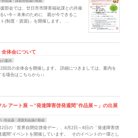
い別会議・課題別会議の取組
支援部会では、廿日市市障害福祉課との共催
明るい今～未来のために 親が今できるこ
ト(制度・資源)」を開催します。 …
 全体会について
会の案内
2回目の全体会を開催します。 詳細につきましては、案内を
る場合はこちらから↓↓
フル アート展 ～“発達障害啓発週間”作品展～」の出展
がい別会議・課題別会議の取組
月2日の「世界自閉症啓発デー」、4月2日～8日の「発達障害啓
発週間”イベントを開催しています。 そのイベントの一環とし