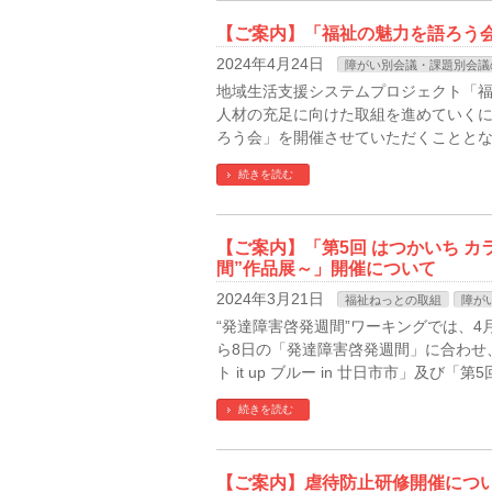
【ご案内】「福祉の魅力を語ろう会」
2024年4月24日
障がい別会議・課題別会議
地域生活支援システムプロジェクト「
人材の充足に向けた取組を進めていくにあ
ろう会」を開催させていただくこととな
続きを読む
【ご案内】「第5回 はつかいち カ
間”作品展～」開催について
2024年3月21日
福祉ねっとの取組
障が
“発達障害啓発週間”ワーキングでは、4
ら8日の「発達障害啓発週間」に合わせ
ト it up ブルー in 廿日市市」及び「
続きを読む
【ご案内】虐待防止研修開催につ