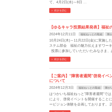
て、4月2日(水)～8日 …
続きを読む
【ゆるキャラ投票結果発表】福祉の
2024年12月11日
福祉ねっとの取組
障
10月24日(木)～11月22日(金)に実
ステム部会 福祉の魅力伝えますワーキ
投票に参加していただいたみなさま、あ
続きを読む
【ご案内】“障害者週間”啓発イベン
について
2024年12月3日
福祉ねっとの取組
障が
はつかいち福祉ねっと‟障害者週間”で
により、啓発イベントを開催することに
ービジョン体験を企画しております。 