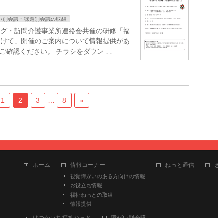
い別会議・課題別会議の取組
ング・訪問介護事業所連絡会共催の研修「福
向けて」開催のご案内について情報提供があ
ご確認ください。 チラシをダウン …
1
2
3
…
8
»
ホーム
情報コーナー
ねっと通信
視覚障がいのある方向けの情報
お役立ち情報
福祉ねっとの取組
情報提供
はつかいち福祉ねっと
障がい別会議