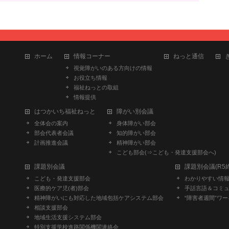
ホーム
情報コーナー
ねっと通信
視覚障がいのある方向けの情報
お役立ち情報
福祉ねっとの取組
情報提供
はつかいち福祉ねっと
障がい別会議
全体会の案内
身体障がい部会
部会代表者会議
知的障がい部会
計画推進会議
精神障がい部会
こども部会(⇒こども・発達支援部会へ)
課題別会議
課題別会議(R5
こども・発達支援部会
わかりやすい情報部
医療的ケア児(者)部会
手話言語＆コミュ
精神障がいにも対応した地域包括ケアシステム部会
“障害者週間”ワー
相談支援部会
地域生活支援システム部会
特別支援学校進路関係機関連絡会