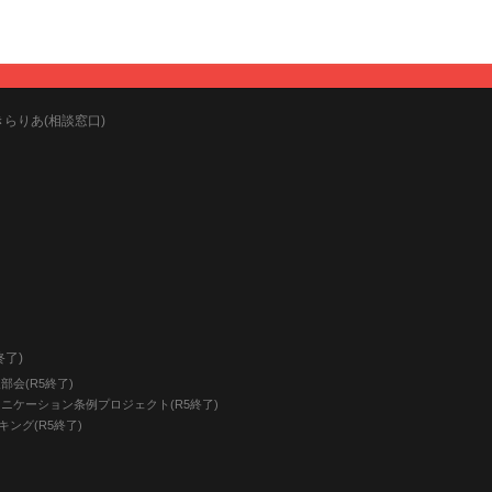
きらりあ(相談窓口)
終了)
会(R5終了)
ニケーション条例プロジェクト(R5終了)
キング(R5終了)