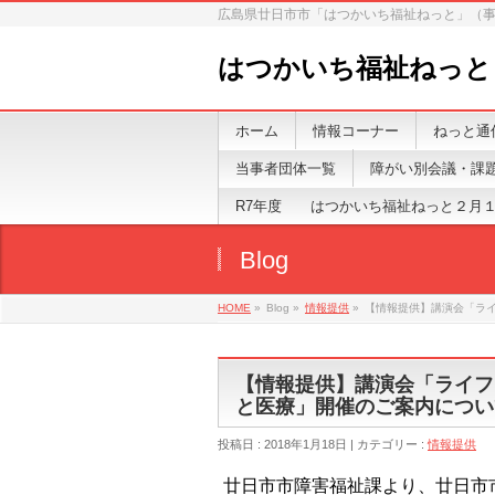
広島県廿日市市「はつかいち福祉ねっと」（
はつかいち福祉ねっと
ホーム
情報コーナー
ねっと通
当事者団体一覧
障がい別会議・課
R7年度 はつかいち福祉ねっと２月
Blog
HOME
»
Blog »
情報提供
»
【情報提供】講演会「ラ
【情報提供】講演会「ライフ
と医療」開催のご案内につい
投稿日 : 2018年1月18日 | カテゴリー :
情報提供
廿日市市障害福祉課より、廿日市