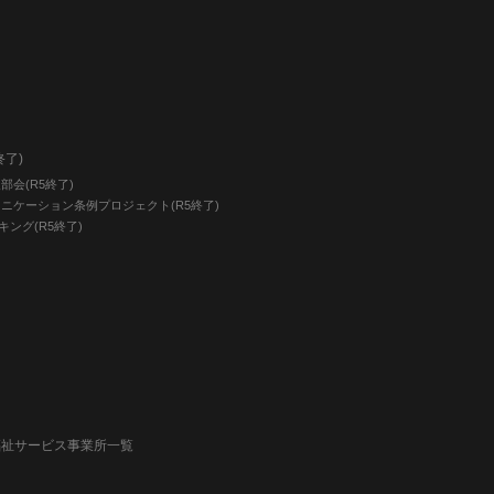
終了)
会(R5終了)
ニケーション条例プロジェクト(R5終了)
キング(R5終了)
福祉サービス事業所一覧