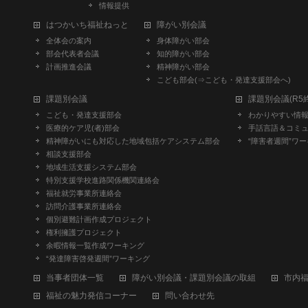
情報提供
はつかいち福祉ねっと
障がい別会議
全体会の案内
身体障がい部会
部会代表者会議
知的障がい部会
計画推進会議
精神障がい部会
こども部会(⇒こども・発達支援部会へ)
課題別会議
課題別会議(R5
こども・発達支援部会
わかりやすい情報部
医療的ケア児(者)部会
手話言語＆コミュ
精神障がいにも対応した地域包括ケアシステム部会
“障害者週間”ワー
相談支援部会
地域生活支援システム部会
特別支援学校進路関係機関連絡会
福祉就労事業所連絡会
訪問介護事業所連絡会
個別避難計画作成プロジェクト
権利擁護プロジェクト
余暇情報一覧作成ワーキング
“発達障害啓発週間”ワーキング
当事者団体一覧
障がい別会議・課題別会議の取組
市内
福祉の魅力発信コーナー
問い合わせ先