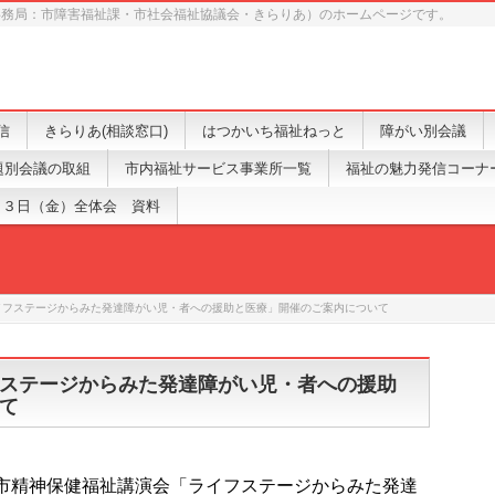
事務局：市障害福祉課・市社会福祉協議会・きらりあ）のホームページです。
信
きらりあ(相談窓口)
はつかいち福祉ねっと
障がい別会議
題別会議の取組
市内福祉サービス事業所一覧
福祉の魅力発信コーナ
１３日（金）全体会 資料
イフステージからみた発達障がい児・者への援助と医療」開催のご案内について
ステージからみた発達障がい児・者への援助
て
市精神保健福祉講演会「ライフステージからみた発達