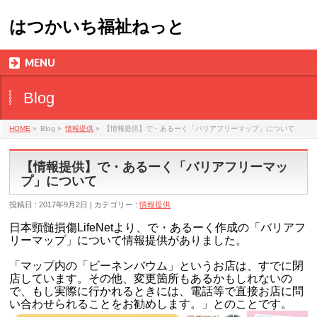
はつかいち福祉ねっと
MENU
Blog
HOME
»
Blog »
情報提供
»
【情報提供】で・あるーく「バリアフリーマップ」について
【情報提供】で・あるーく「バリアフリーマッ
プ」について
投稿日 : 2017年9月2日 | カテゴリー :
情報提供
日本頸髄損傷LifeNetより、で・あるーく作成の「
バリアフ
リーマップ」について情報提供がありました。
「
マップ内の「ビーネンバウム」というお店は、
すでに閉
店しています。そ
の他、変更箇所もあるかもしれないの
で、
もし実際に行かれるときには、
電話等で直接お店に問
い合わせられることをお勧めします。」とのことです。