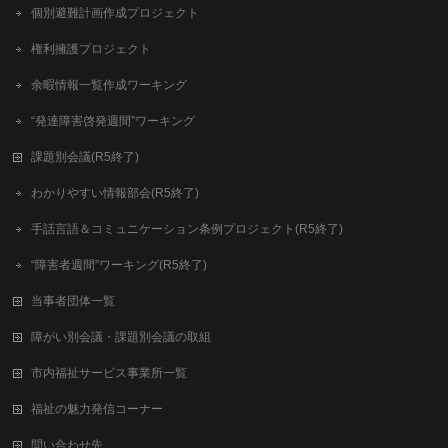
個別避難計画作成プロジェクト
権利擁護プロジェクト
余暇情報一覧作成ワーキング
“発達障害啓発週間”ワーキング
課題別会議(R5終了)
わかりやすい情報部会(R5終了)
手話言語＆コミュニケーション条例プロジェクト(R5終了)
“障害者週間”ワーキング(R5終了)
当事者団体一覧
障がい別会議・課題別会議の取組
市内福祉サービス事業所一覧
福祉の魅力発信コーナー
問い合わせ先