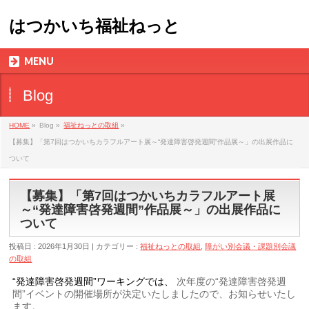
はつかいち福祉ねっと
MENU
Blog
HOME
»
Blog »
福祉ねっとの取組
»
【募集】「第7回はつかいちカラフルアート展～“発達障害啓発週間”作品展～」の出展作品に
ついて
【募集】「第7回はつかいちカラフルアート展
～“発達障害啓発週間”作品展～」の出展作品に
ついて
投稿日 : 2026年1月30日 | カテゴリー :
福祉ねっとの取組
,
障がい別会議・課題別会議
の取組
“発達障害啓発週間”ワーキングでは、
次年度の“発達障害啓発週
間”イベントの開催場所が決定いたしましたので、お知らせいたし
ます。