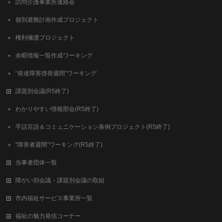
訪問介護事業所連絡会
個別避難計画作成プロジェクト
権利擁護プロジェクト
余暇情報一覧作成ワーキング
“発達障害啓発週間”ワーキング
課題別会議(R5終了)
わかりやすい情報部会(R5終了)
手話言語＆コミュニケーション条例プロジェクト(R5終了)
“障害者週間”ワーキング(R5終了)
当事者団体一覧
障がい別会議・課題別会議の取組
市内福祉サービス事業所一覧
福祉の魅力発信コーナー