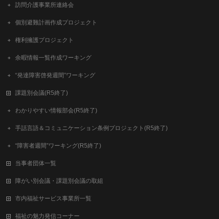
訪問介護事業所連絡会
個別避難計画作成プロジェクト
権利擁護プロジェクト
余暇情報一覧作成ワーキング
“発達障害啓発週間”ワーキング
課題別会議(R5終了)
わかりやすい情報部会(R5終了)
手話言語＆コミュニケーション条例プロジェクト(R5終了)
“障害者週間”ワーキング(R5終了)
当事者団体一覧
障がい別会議・課題別会議の取組
市内福祉サービス事業所一覧
福祉の魅力発信コーナー